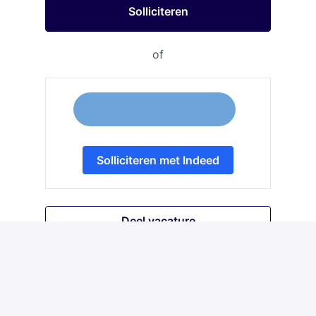
Solliciteren
of
Solliciteren met Indeed
Deel vacature
Hybride
Amsterdam
,
Noord-Holland
,
Nederland
€ 5.082 - € 6.776 per maand