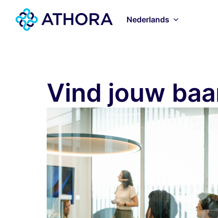
Overslaan
naar
Nederlands
Homepagina
content
Vind jouw baa