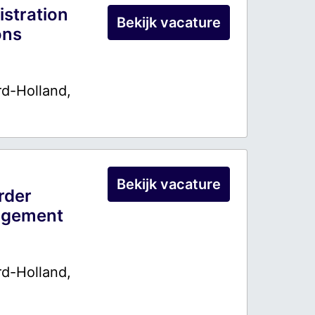
istration
Bekijk vacature
ons
d-Holland
,
Bekijk vacature
rder
agement
d-Holland
,