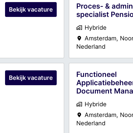
Proces- & admin
Bekijk vacature
specialist Pensi
Hybride
Amsterdam
,
Noor
Nederland
Functioneel
Bekijk vacature
Applicatiebehee
Document Man
Hybride
Amsterdam
,
Noor
Nederland