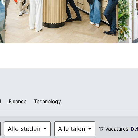
l
Finance
Technology
Alle steden
Alle talen
17 vacatures
De