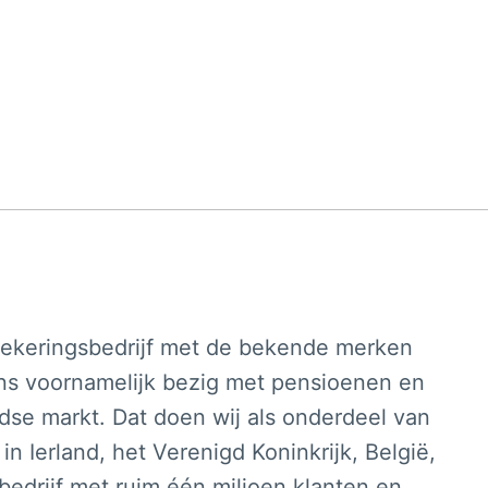
rzekeringsbedrijf met de bekende merken
ns voornamelijk bezig met pensioenen en
se markt. Dat doen wij als onderdeel van
n Ierland, het Verenigd Koninkrijk, België,
k bedrijf met ruim één miljoen klanten en