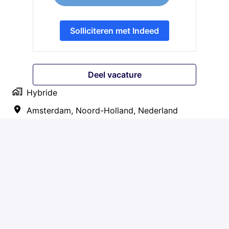
Solliciteren met Indeed
Deel vacature
Hybride
Amsterdam
,
Noord-Holland
,
Nederland
€ 110 per uur
Commercial
Een Pre-Employment Screening is
onderdeel van het Athora